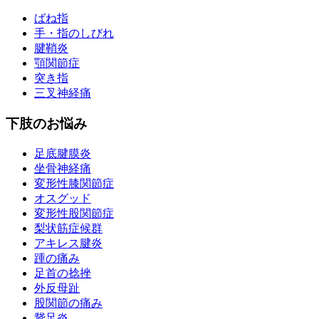
ばね指
手・指のしびれ
腱鞘炎
顎関節症
突き指
三叉神経痛
下肢のお悩み
足底腱膜炎
坐骨神経痛
変形性膝関節症
オスグッド
変形性股関節症
梨状筋症候群
アキレス腱炎
踵の痛み
足首の捻挫
外反母趾
股関節の痛み
鵞足炎