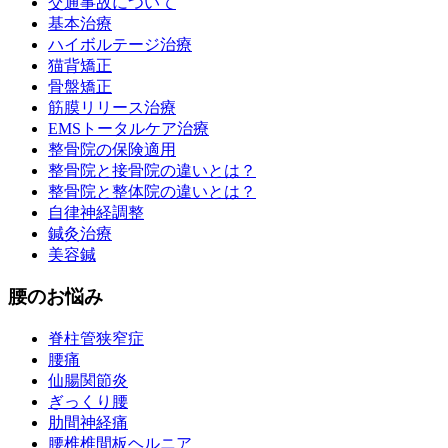
交通事故について
基本治療
ハイボルテージ治療
猫背矯正
骨盤矯正
筋膜リリース治療
EMSトータルケア治療
整骨院の保険適用
整骨院と接骨院の違いとは？
整骨院と整体院の違いとは？
自律神経調整
鍼灸治療
美容鍼
腰のお悩み
脊柱管狭窄症
腰痛
仙腸関節炎
ぎっくり腰
肋間神経痛
腰椎椎間板ヘルニア