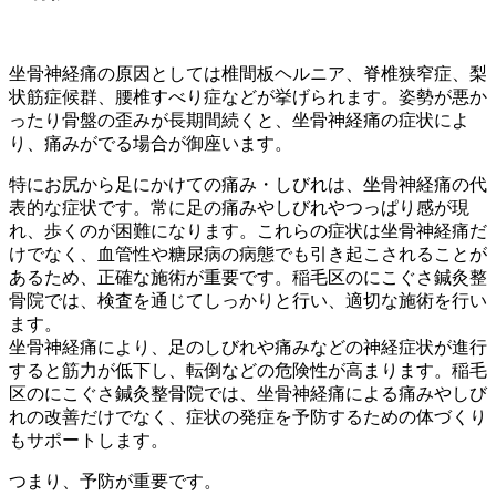
坐骨神経痛の原因としては椎間板ヘルニア、脊椎狭窄症、梨
状筋症候群、腰椎すべり症などが挙げられます。姿勢が悪か
ったり骨盤の歪みが長期間続くと、坐骨神経痛の症状によ
り、痛みがでる場合が御座います。
特にお尻から足にかけての痛み・しびれは、坐骨神経痛の代
表的な症状です。常に足の痛みやしびれやつっぱり感が現
れ、歩くのが困難になります。これらの症状は坐骨神経痛だ
けでなく、血管性や糖尿病の病態でも引き起こされることが
あるため、正確な施術が重要です。稲毛区のにこぐさ鍼灸整
骨院では、検査を通じてしっかりと行い、適切な施術を行い
ます。
坐骨神経痛により、足のしびれや痛みなどの神経症状が進行
すると筋力が低下し、転倒などの危険性が高まります。稲毛
区のにこぐさ鍼灸整骨院では、坐骨神経痛による痛みやしび
れの改善だけでなく、症状の発症を予防するための体づくり
もサポートします。
つまり、予防が重要です。