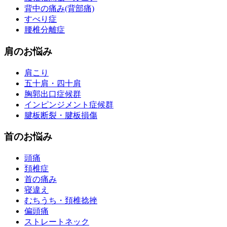
背中の痛み(背部痛)
すべり症
腰椎分離症
肩のお悩み
肩こり
五十肩・四十肩
胸郭出口症候群
インピンジメント症候群
腱板断裂・腱板損傷
首のお悩み
頭痛
頚椎症
首の痛み
寝違え
むちうち・頚椎捻挫
偏頭痛
ストレートネック