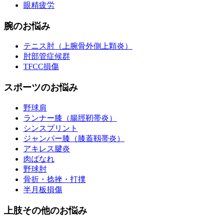
眼精疲労
腕のお悩み
テニス肘（上腕骨外側上顆炎）
肘部管症候群
TFCC損傷
スポーツのお悩み
野球肩
ランナー膝（腸脛靭帯炎）
シンスプリント
ジャンパー膝（膝蓋靱帯炎）
アキレス腱炎
肉ばなれ
野球肘
骨折・捻挫・打撲
半月板損傷
上肢その他のお悩み