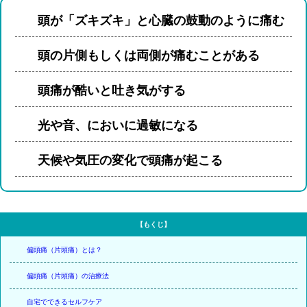
頭が「ズキズキ」と心臓の鼓動のように痛む
頭の片側もしくは両側が痛むことがある
頭痛が酷いと吐き気がする
光や音、においに過敏になる
天候や気圧の変化で頭痛が起こる
【もくじ】
偏頭痛（片頭痛）とは？
偏頭痛（片頭痛）の治療法
自宅でできるセルフケア